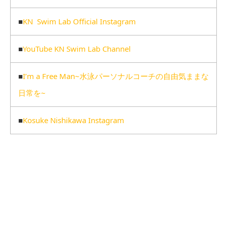
■
KN Swim Lab Official Instagram
■
YouTube KN Swim Lab Channel
■
I’m a Free Man~水泳パーソナルコーチの自由気ままな
日常を~
■
Kosuke Nishikawa Instagram