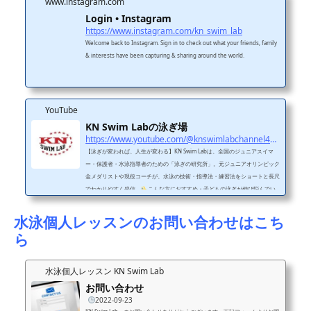
www.instagram.com
Login • Instagram
https://www.instagram.com/kn_swim_lab
Welcome back to Instagram. Sign in to check out what your friends, family
& interests have been capturing & sharing around the world.
YouTube
KN Swim Labの泳ぎ場
https://www.youtube.com/@knswimlabchannel4455
【泳ぎが変われば、人生が変わる】KN Swim Labは、全国のジュニアスイマ
ー・保護者・水泳指導者のための「泳ぎの研究所」。元ジュニアオリンピック
金メダリストや現役コーチが、水泳の技術・指導法・練習法をショートと長尺
でわかりやすく発信。
こんな方におすすめ・子どもの泳ぎが伸び悩んでい
る・フォームをきれいにしたい・コーチの指導に悩んでいる・水泳に関わるす
べての人
投稿ジャンル・フォーム改善（平泳ぎ・クロールなど）・レッス
水泳個人レッスンのお問い合わせはこち
ンのビフォーアフター・元メダリストのワンポイントアドバイス
SNS・レッ
ら
スン・問...
水泳個人レッスン KN Swim Lab
お問い合わせ
2022-09-23