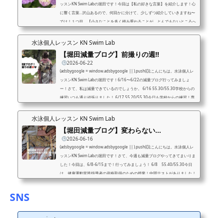
ッスンKN Swim Labの堀田です！今回は【私の好きな言葉】を紹介します！心
に響く言葉…沢山あるので、何回かに分けて、少しずつ紹介していきますね〜
では！１つ目。【小さなことを多く積み重ねることが、とんでもないところへ
行くただひとつの道】これはイチロー選手の言葉です。皆さんは、目標や夢、
憧れの人はいますか？私は高校時代、個人でインターハイに出る。と言う、と
水泳個人レッスン KN Swim Lab
んでもない目標を掲げていました。中学では県大会にでることが精一杯だった
【堀田減量ブログ】前撮りの週‼
私の...
2026-06-22
(adsbygoogle = window.adsbygoogle || ).push({});こんにちは。水泳個人レ
ッスンKN Swim Labの堀田です！6/16〜6/22の減量ブログ行ってみましょ
ー！さて、私は減量できているのでしょうか。 6/16 55.30/55.30学校からの
練習いつも通り頑張りました！ 6/17 55.20/55.30今日も学校からの練習！専
門学校のパンフレットに私が載るというメールが学校から届いてびっくりして
いた日でした！笑 6/18 55.20/55.20今日はジムのバイト！新しいことたくさ
水泳個人レッスン KN Swim Lab
ん覚えられて嬉しい
社員さんみんな優しく教えてくれ...
【堀田減量ブログ】変わらない…
2026-06-16
(adsbygoogle = window.adsbygoogle || ).push({});こんにちは。水泳個人レ
ッスンKN Swim Labの堀田です！さて、今週も減量ブログやってきてまいりま
した！今回は、6/8-6/15まで！行ってみましょう！ 6/8 55.40/55.30今日
は、健康運動実践指導者の資格取得のための授業！中間テストがありました！
学校の先生には「動き完璧！」と言ってもらえました
6/9 55.25/55.40今
日は、学校からの練習！最近練習のモチベが上がらず・・・一から見直したい
SNS
と思います！6/10 55.30/55.30今日も学校からの練習！学校では全授業座...