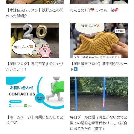
【水泳個人レッスン】浅野がこの間
わんこの1日
~いつも一緒
~
作った飯紹介
【堀田ブログ】専門卒業までにやり
【堀田減量ブログ】新学期がスター
たいこと！！
ト
【ホームページ】お問い合わせと公
毎日プールに通うお金がないので公
式LINE
園での懸垂を練習代わりにして試合
に出てみた件（前半）