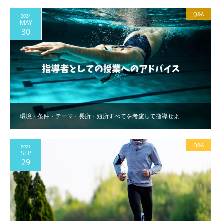
Q&A
2024
MAY
30
環境・条件・テーマ・長所・短所すべてを考慮して指導せよ
Q&A
2021
SEP
29