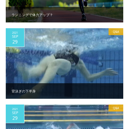
ランニングで体力アップ？
Q&A
2021
SEP
29
背泳ぎの下半身
Q&A
2021
SEP
29