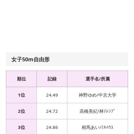
女子50m自由形
順位
記録
選手名/所属
1位
24.49
神野ゆめ/中京大学
2位
24.72
高橋美紀/林ﾃﾚﾝﾌﾟ
3位
24.86
相馬あい/ﾐｷﾊｳｽ