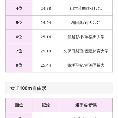
4位
24.88
山本茉由佳/ﾙﾈｻﾝｽ
5位
24.94
増田葵/近大ｸﾗﾌﾞ
6位
25.14
船越彩椰/早稲田大学
7位
25.18
久保田梨琉/鹿屋体育大学
8位
25.44
篠塚聖妃/新潟医福大
女子100m自由形
順位
記録
選手名/所属