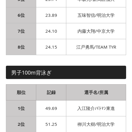
6位
23.89
五味智信/明治大学
7位
24.10
内藤大翔/中京大学
8位
24.15
江戸勇馬/TEAM TYR
男子100m背泳ぎ
順位
記録
選手名/所属
1位
49.69
入江陵介/ｲﾄﾏﾝ東進
2位
51.25
栁川大樹/明治大学