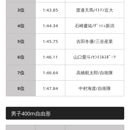
3位
1:43.85
渡邊天馬/ｲﾄﾏﾝ近大
4位
1:44.34
石崎慶祐/ﾀﾞｯｼｭ新潟
5位
1:45.75
吉田冬優/三谷産業
6位
1:46.11
山口愛斗/ｾﾝﾄﾗﾙｽﾎﾟｰﾂ
7位
1:46.64
高橋航太郎/自衛隊
8位
1:47.84
中村海渡/自衛隊
男子400m自由形