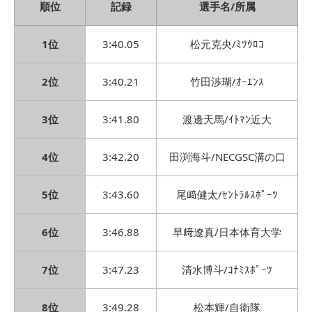
順位
記録
選手名/所属
1位
3:40.05
松元克央/ﾐﾂｳﾛｺ
2位
3:40.21
竹田渉瑚/ｵｰｴﾝｽ
3位
3:41.80
渡邊天馬/ｲﾄﾏﾝ近大
4位
3:42.20
田渕海斗/NECGSC溝の口
5位
3:43.60
尾﨑健太/ｾﾝﾄﾗﾙｽﾎﾟｰﾂ
6位
3:46.88
早﨑遼真/日本体育大学
7位
3:47.23
清水博斗/ｺﾅﾐｽﾎﾟｰﾂ
8位
3:49.28
松本輝/自衛隊