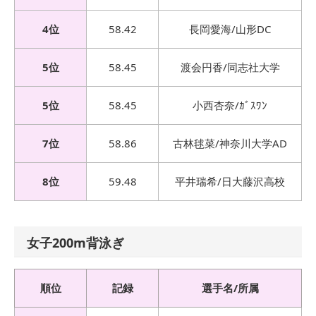
4位
58.42
長岡愛海/山形DC
5位
58.45
渡会円香/同志社大学
5位
58.45
小西杏奈/ｶﾞｽﾜﾝ
7位
58.86
古林毬菜/神奈川大学AD
8位
59.48
平井瑞希/日大藤沢高校
女子200m背泳ぎ
順位
記録
選手名/所属