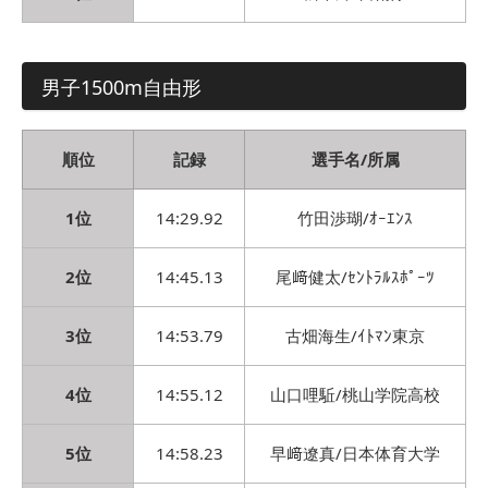
男子1500m自由形
順位
記録
選手名/所属
1位
14:29.92
竹田渉瑚/ｵｰｴﾝｽ
2位
14:45.13
尾﨑健太/ｾﾝﾄﾗﾙｽﾎﾟｰﾂ
3位
14:53.79
古畑海生/ｲﾄﾏﾝ東京
4位
14:55.12
山口哩駈/桃山学院高校
5位
14:58.23
早﨑遼真/日本体育大学