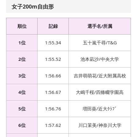
女子200m自由形
順位
記録
選手名/所属
1位
1:55.34
五十嵐千尋/T&G
2位
1:55.52
池本凪沙/中央大学
3位
1:56.66
吉井萌萌花/近大附属高校
4位
1:56.67
大嶋千桜/四條畷学園高
5位
1:56.76
増田葵/近大ｸﾗﾌﾞ
6位
1:57.62
川口茉美/神奈川大学