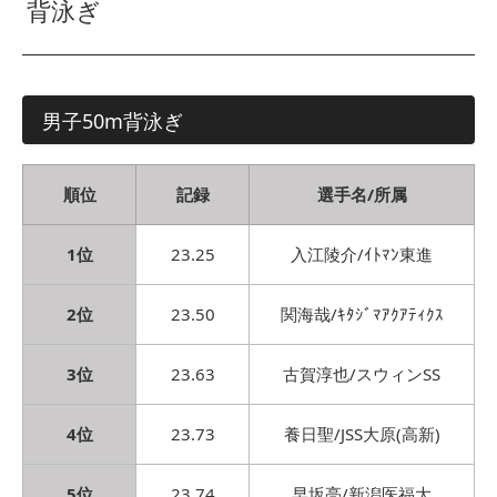
背泳ぎ
男子50m背泳ぎ
順位
記録
選手名/所属
1位
23.25
入江陵介/ｲﾄﾏﾝ東進
2位
23.50
関海哉/ｷﾀｼﾞﾏｱｸｱﾃｨｸｽ
3位
23.63
古賀淳也/スウィンSS
4位
23.73
養日聖/JSS大原(高新)
5位
23.74
早坂亮/新潟医福大