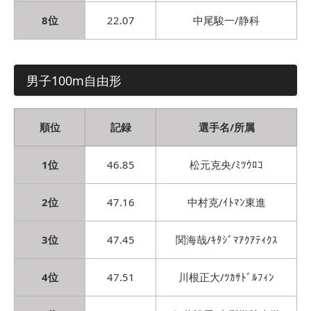
8位
22.07
中尾駿一/静科
男子100m自由形
順位
記録
選手名/所属
1位
46.85
松元克央/ﾐﾂｳﾛｺ
2位
47.16
中村克/ｲﾄﾏﾝ東進
3位
47.45
関海哉/ｷﾀｼﾞﾏｱｸｱﾃｨｸｽ
4位
47.51
川根正大/ﾂｶｻﾄﾞﾙﾌｨﾝ