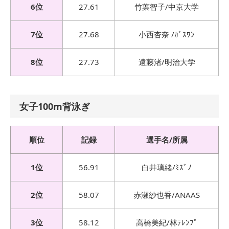
6位
27.61
竹葉智子/中京大学
7位
27.68
小西杏奈 /ｶﾞｽﾜﾝ
8位
27.73
遠藤渚/明治大学
女子100m背泳ぎ
順位
記録
選手名/所属
1位
56.91
白井璃緒/ﾐｽﾞﾉ
2位
58.07
赤瀬紗也香/ANAAS
3位
58.12
高橋美紀/林ﾃﾚﾝﾌﾟ