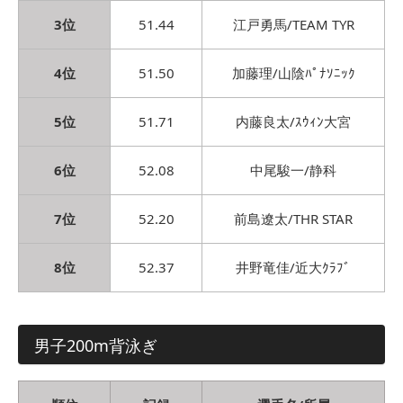
3位
51.44
江戸勇馬/TEAM TYR
4位
51.50
加藤理/山陰ﾊﾟﾅｿﾆｯｸ
5位
51.71
内藤良太/ｽｳｨﾝ大宮
6位
52.08
中尾駿一/静科
7位
52.20
前島遼太/THR STAR
8位
52.37
井野竜佳/近大ｸﾗﾌﾞ
男子200m背泳ぎ