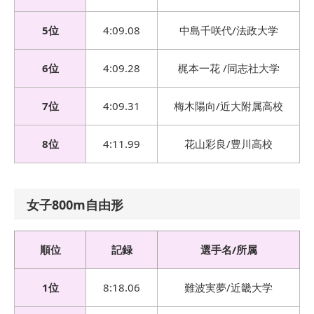
5位
4:09.08
中島千咲代/法政大学
6位
4:09.28
梶本一花 /同志社大学
7位
4:09.31
梅木陽向/近大附属高校
8位
4:11.99
花山彩良/豊川高校
女子800m自由形
順位
記録
選手名/所属
1位
8:18.06
難波実夢/近畿大学