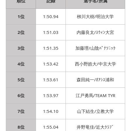
順位
記録
選手名/所属
1位
1:50.94
栁川大樹/明治大学
2位
1:51.03
内藤良太/ｽｳｨﾝ大宮
3位
1:51.35
加藤理/山陰ﾊﾟﾅｿﾆｯｸ
4位
1:53.42
西小野皓大/中京大学
5位
1:53.61
森田純一/ｵｱｼｽ浦和
6位
1:53.97
江戸勇馬/TEAM TYR
7位
1:54.10
山下結生/立教大学
8位
1:55.04
井野竜佳/近大ｸﾗﾌﾞ