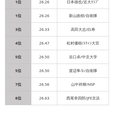
1位
26.26
日本雄也/近大ｸﾗﾌﾞ
1位
26.26
新山政樹/自衛隊
3位
26.33
高田大志/白寿
4位
26.47
松村優樹/ｽｳｨﾝ大宮
5位
26.50
谷口卓/中京大学
5位
26.50
渡辺隼斗/自衛隊
7位
26.56
山中祥輝/NSP
8位
26.63
西尾幸四郎/JFE京浜