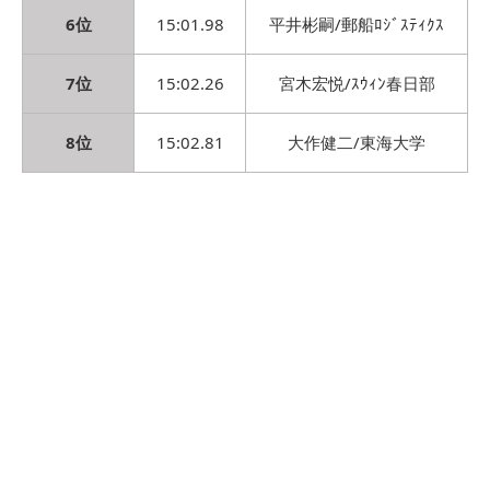
6位
15:01.98
平井彬嗣/郵船ﾛｼﾞｽﾃｨｸｽ
7位
15:02.26
宮木宏悦/ｽｳｨﾝ春日部
8位
15:02.81
大作健二/東海大学