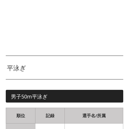
平泳ぎ
男子50m平泳ぎ
順位
記録
選手名/所属