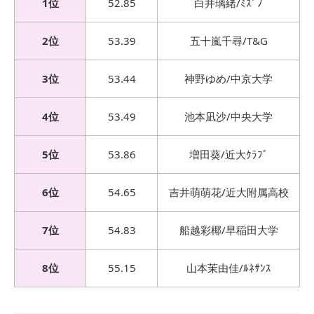
1位
52.85
白井璃緒/ﾐｽﾞﾉ
2位
53.39
五十嵐千尋/T&G
3位
53.44
神野ゆめ/中京大学
4位
53.49
池本凪沙/中央大学
5位
53.86
増田葵/近大ｸﾗﾌﾞ
6位
54.65
吉井萌萌花/近大附属高校
7位
54.83
船越彩椰/早稲田大学
8位
55.15
山本茉由佳/ﾙﾈｻﾝｽ