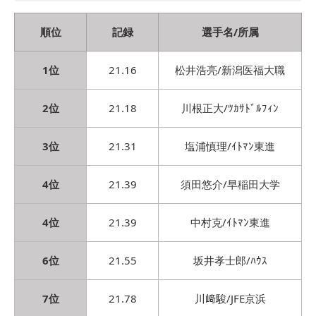
順位
記録
選手名/所属
1位
21.16
松井浩亮/新潟医福大職
2位
21.18
川根正大/ﾂｶｻﾄﾞﾙﾌｨﾝ
3位
21.31
塩浦慎理/ｲﾄﾏﾝ東進
4位
21.39
須田悠介/早稲田大学
4位
21.39
中村克/ｲﾄﾏﾝ東進
6位
21.55
坂井孝士郎/ﾊｳｽ
7位
21.78
川﨑駿/JFE京浜