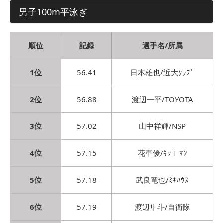
男子100m平泳ぎ
順位
記録
選手名/所属
1位
56.41
日本雄也/近大ｸﾗﾌﾞ
2位
56.88
渡辺一平/TOYOTA
3位
57.02
山中祥輝/NSP
4位
57.15
花車優/ｷｯｺｰﾏﾝ
5位
57.18
武良竜也/ﾐｷﾊｳｽ
6位
57.19
渡辺隼斗/自衛隊