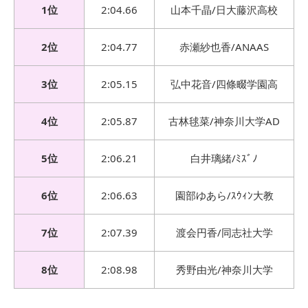
1位
2:04.66
山本千晶/日大藤沢高校
2位
2:04.77
赤瀬紗也香/ANAAS
3位
2:05.15
弘中花音/四條畷学園高
4位
2:05.87
古林毬菜/神奈川大学AD
5位
2:06.21
白井璃緒/ﾐｽﾞﾉ
6位
2:06.63
園部ゆあら/ｽｳｨﾝ大教
7位
2:07.39
渡会円香/同志社大学
8位
2:08.98
秀野由光/神奈川大学