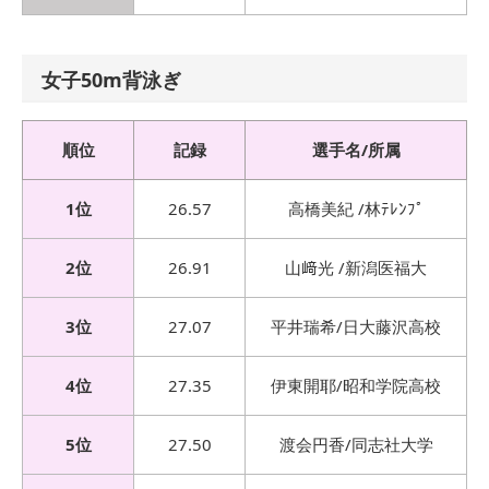
女子50m背泳ぎ
順位
記録
選手名/所属
1位
26.57
高橋美紀 /林ﾃﾚﾝﾌﾟ
2位
26.91
山﨑光 /新潟医福大
3位
27.07
平井瑞希/日大藤沢高校
4位
27.35
伊東開耶/昭和学院高校
5位
27.50
渡会円香/同志社大学