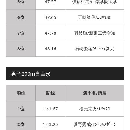
5位
47.57
伊藤裕馬/山梨学院大学
6位
47.65
五味智信/ﾖｺﾊﾏSC
7位
47.78
難波暉/新東工業愛知
8位
48.16
石崎慶祐/ﾀﾞｯｼｭ新潟
男子200m自由形
順位
記録
選手名/所属
1位
1:41.67
松元克央/ﾐﾂｳﾛｺ
2位
1:43.25
眞野秀成/ｾﾝﾄﾗﾙｽﾎﾟｰﾂ