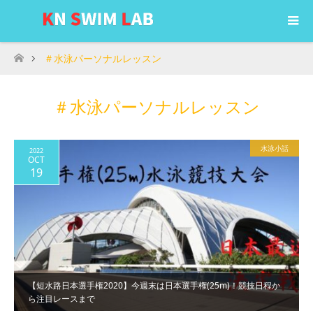
＃水泳パーソナルレッスン
ホーム
＃水泳パーソナルレッスン
水泳小話
2022
OCT
19
【短水路日本選手権2020】今週末は日本選手権(25m)！競技日程か
ら注目レースまで