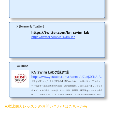
X (formerly Twitter)
https://twitter.com/kn_swim_lab
https://twitter.com/kn_swim_lab
YouTube
KN Swim Labの泳ぎ場
https://www.youtube.com/channel/UCukJGCNAtFFnQumyiMVDHwQ
【泳ぎが変われば、人生が変わる】KN Swim Labは、全国のジュニアスイマ
ー・保護者・水泳指導者のための「泳ぎの研究所」。元ジュニアオリンピック
金メダリストや現役コーチが、水泳の技術・指導法・練習法をショートと長尺
でわかりやすく発信。
こんな方におすすめ・子どもの泳ぎが伸び悩んでい
る・フォームをきれいにしたい・コーチの指導に悩んでいる・水泳に関わるす
べての人
投稿ジャンル・フォーム改善（平泳ぎ・クロールなど）・レッス
■水泳個人レッスンのお問い合わせはこちらから
ンのビフォーアフター・元メダリストのワンポイントアドバイス
SNS・レッ
スン・問...