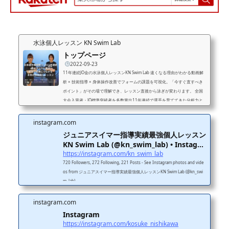
水泳個人レッスン KN Swim Lab
トップページ
2022-09-23
11年連続JO金の水泳個人レッスンKN Swim Lab 速くなる理由がわかる動画解
析 × 技術指導 × 身体操作改善でフォームの課題を可視化。「今すぐ直すべき
ポイント」がその場で理解でき、レッスン直後から泳ぎが変わります。 全国
大会入賞者・JO標準突破者を多数輩出11年連続で選手を育ててきた分析力と
再現性のある指導メソッドで、結果につながる成長を実現します。 成長を止
めないレッスン改善点・次の練習・意識ポイントを共有し、レッスン後も成長
instagram.com
が止まらない。家庭練習・クラブ練習でも迷わず取り組める環境を提供しま
ジュニアスイマー指導実績最強個人レッスン
す。 11年連続J...
KN Swim Lab (@kn_swim_lab) • Instagr
a...
https://instagram.com/kn_swim_lab
720 Followers, 272 Following, 221 Posts - See Instagram photos and vide
os from ジュニアスイマー指導実績最強個人レッスンKN Swim Lab (@kn_swi
m_lab)
instagram.com
Instagram
https://instagram.com/kosuke_nishikawa