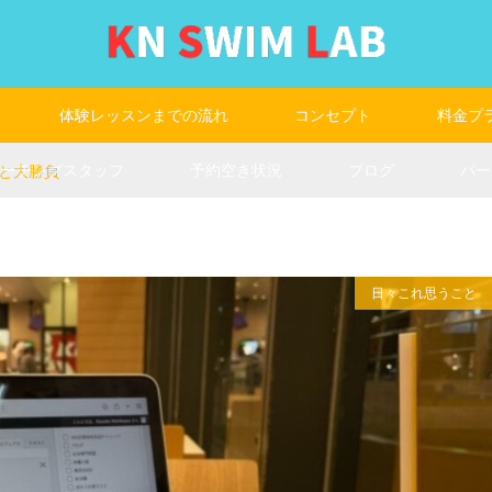
体験レッスンまでの流れ
コンセプト
料金プ
コーチングスタッフ
予約空き状況
ブログ
パー
と大勝負
日々これ思うこと