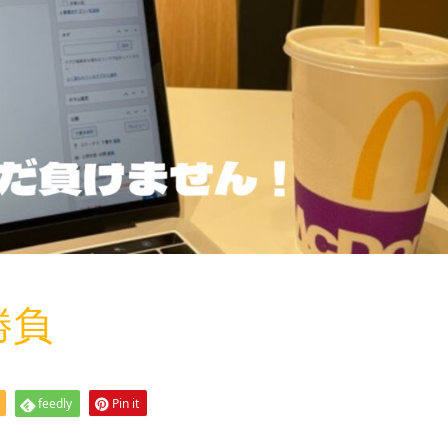
勝負
feedly
Pin it