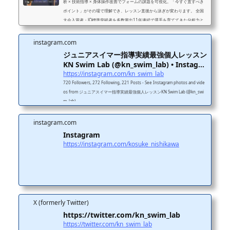
析 × 技術指導 × 身体操作改善でフォームの課題を可視化。「今すぐ直すべき
ポイント」がその場で理解でき、レッスン直後から泳ぎが変わります。 全国
大会入賞者・JO標準突破者を多数輩出11年連続で選手を育ててきた分析力と
再現性のある指導メソッドで、結果につながる成長を実現します。 成長を止
めないレッスン改善点・次の練習・意識ポイントを共有し、レッスン後も成長
instagram.com
が止まらない。家庭練習・クラブ練習でも迷わず取り組める環境を提供しま
ジュニアスイマー指導実績最強個人レッスン
す。 11年連続J...
KN Swim Lab (@kn_swim_lab) • Instagr
a...
https://instagram.com/kn_swim_lab
720 Followers, 272 Following, 221 Posts - See Instagram photos and vide
os from ジュニアスイマー指導実績最強個人レッスンKN Swim Lab (@kn_swi
m_lab)
instagram.com
Instagram
https://instagram.com/kosuke_nishikawa
X (formerly Twitter)
https://twitter.com/kn_swim_lab
https://twitter.com/kn_swim_lab