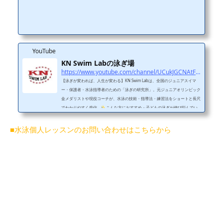
YouTube
KN Swim Labの泳ぎ場
https://www.youtube.com/channel/UCukJGCNAtFFnQumyiMVDHwQ
【泳ぎが変われば、人生が変わる】KN Swim Labは、全国のジュニアスイマ
ー・保護者・水泳指導者のための「泳ぎの研究所」。元ジュニアオリンピック
金メダリストや現役コーチが、水泳の技術・指導法・練習法をショートと長尺
でわかりやすく発信。
こんな方におすすめ・子どもの泳ぎが伸び悩んでい
る・フォームをきれいにしたい・コーチの指導に悩んでいる・水泳に関わるす
べての人
投稿ジャンル・フォーム改善（平泳ぎ・クロールなど）・レッス
■水泳個人レッスンのお問い合わせはこちらから
ンのビフォーアフター・元メダリストのワンポイントアドバイス
SNS・レッ
スン・問...