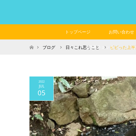
トップページ
お問い合わせ
ホーム
レース動画チェック
ブログ
日々これ思うこと
ビビった上半
2022
JUL
05