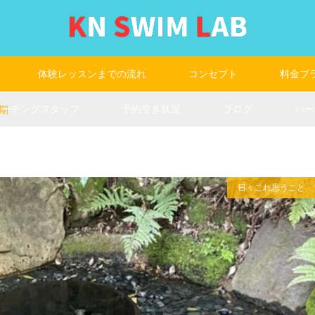
体験レッスンまでの流れ
コンセプト
料金プ
コーチングスタッフ
予約空き状況
ブログ
パー
期
日々これ思うこと