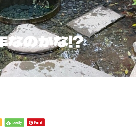
feedly
Pin it