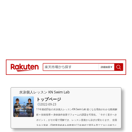
水泳個人レッスン KN Swim Lab
トップページ
2022-09-23
11年連続JO金の水泳個人レッスンKN Swim Lab 速くなる理由がわかる動画解
析 × 技術指導 × 身体操作改善でフォームの課題を可視化。「今すぐ直すべき
ポイント」がその場で理解でき、レッスン直後から泳ぎが変わります。 全国
大会入賞者・JO標準突破者を多数輩出11年連続で選手を育ててきた分析力と
再現性のある指導メソッドで、結果につながる成長を実現します。 成長を止