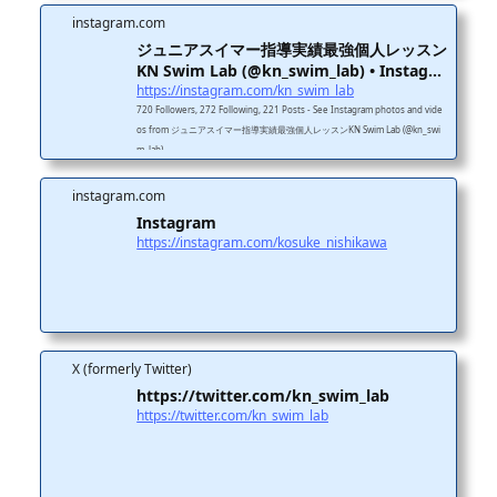
めないレッスン改善点・次の練習・意識ポイントを共有し、レッスン後も成長
instagram.com
が止まらない。家庭練習・クラブ練習でも迷わず取り組める環境を提供しま
ジュニアスイマー指導実績最強個人レッスン
す。 11年連続J...
KN Swim Lab (@kn_swim_lab) • Instagr
a...
https://instagram.com/kn_swim_lab
720 Followers, 272 Following, 221 Posts - See Instagram photos and vide
os from ジュニアスイマー指導実績最強個人レッスンKN Swim Lab (@kn_swi
m_lab)
instagram.com
Instagram
https://instagram.com/kosuke_nishikawa
X (formerly Twitter)
https://twitter.com/kn_swim_lab
https://twitter.com/kn_swim_lab