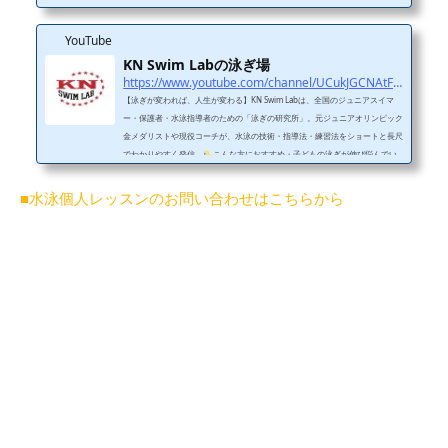
YouTube
KN Swim Labの泳ぎ場
https://www.youtube.com/channel/UCukJGCNAtFFnQumyiMVDHwQ
【泳ぎが変われば、人生が変わる】KN Swim Labは、全国のジュニアスイマ
ー・保護者・水泳指導者のための「泳ぎの研究所」。元ジュニアオリンピック
金メダリストや現役コーチが、水泳の技術・指導法・練習法をショートと長尺
でわかりやすく発信。
こんな方におすすめ・子どもの泳ぎが伸び悩んでい
る・フォームをきれいにしたい・コーチの指導に悩んでいる・水泳に関わるす
べての人
投稿ジャンル・フォーム改善（平泳ぎ・クロールなど）・レッス
■水泳個人レッスンのお問い合わせはこちらから
ンのビフォーアフター・元メダリストのワンポイントアドバイス
SNS・レッ
スン・問...