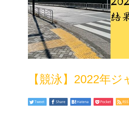
【競泳】2022年
Tweet
Share
Hatena
Pocket
RSS