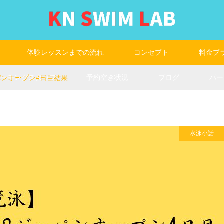
体験レッスンまでの流れ
コンセプト
料金プ
コーチングスタッフ
予約空き状況
ブログ
パー
パンオープン4日目結果
水泳小話