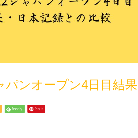
ジャパンオープン4日目結果
feedly
Pin it