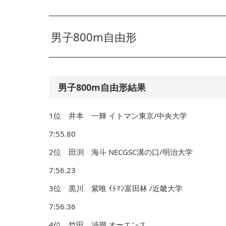
男子800m自由形
男子800m自由形結果
1位 井本 一輝 イトマン東京/中央大学
7:55.80
2位 田渕 海斗 NECGSC溝の口/明治大学
7:56.23
3位 黒川 紫唯 ｲﾄﾏﾝ富田林 /近畿大学
7:56.36
4位 竹田 渉瑚 オーエンス