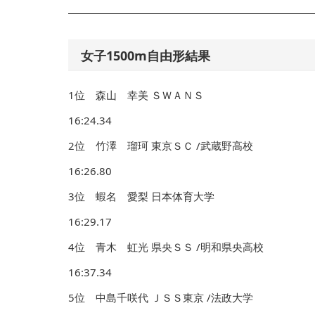
女子1500m自由形結果
1位 森山 幸美 ＳＷＡＮＳ
16:24.34
2位 竹澤 瑠珂 東京ＳＣ /武蔵野高校
16:26.80
3位 蝦名 愛梨 日本体育大学
16:29.17
4位 青木 虹光 県央ＳＳ /明和県央高校
16:37.34
5位 中島千咲代 ＪＳＳ東京 /法政大学