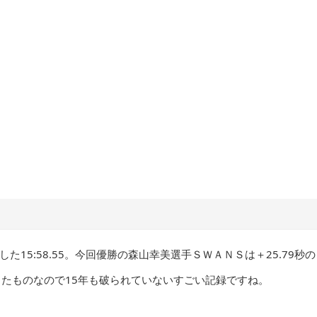
た15:58.55。今回優勝の森山幸美選手ＳＷＡＮＳは＋25.79秒の
記録したものなので15年も破られていないすごい記録ですね。