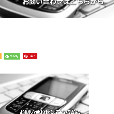
feedly
Pin it