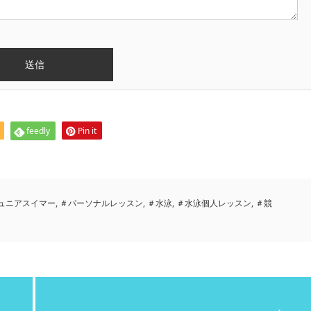
feedly
Pin it
ュニアスイマー
,
＃パーソナルレッスン
,
＃水泳
,
＃水泳個人レッスン
,
＃競