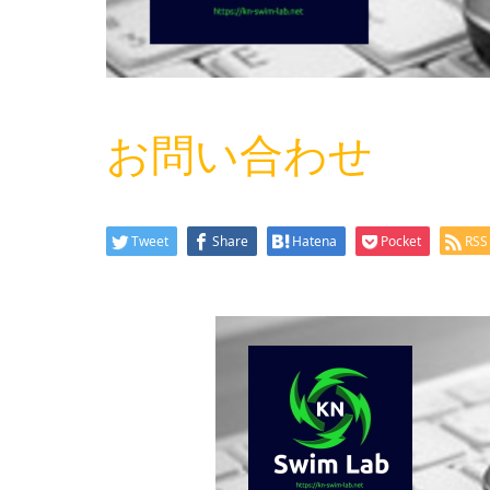
お問い合わせ
Tweet
Share
Hatena
Pocket
RSS