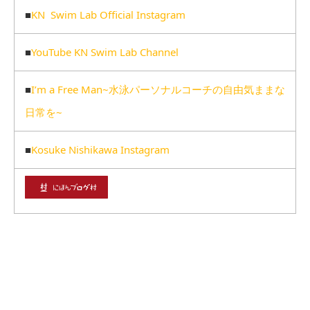
■
KN Swim Lab Official Instagram
■
YouTube KN Swim Lab Channel
■
I’m a Free Man~水泳パーソナルコーチの自由気ままな
日常を~
■
Kosuke Nishikawa Instagram