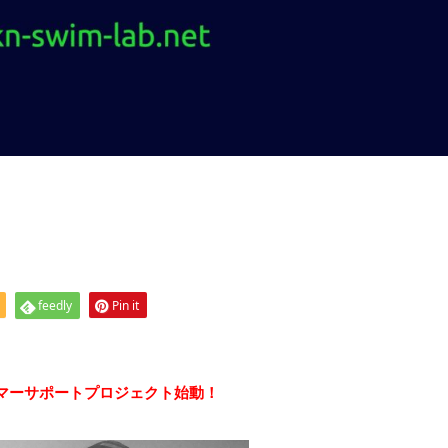
feedly
Pin it
5 スイマーサポートプロジェクト始動！