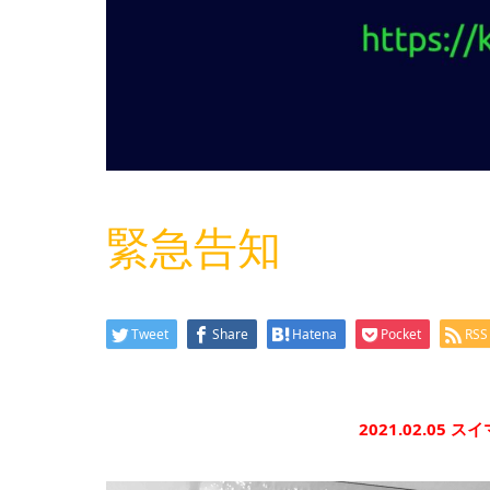
緊急告知
Tweet
Share
Hatena
Pocket
RSS
2021.02.0