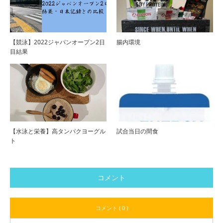
【競泳】2022ジャパンオープン2日
腸内環境
目結果
【水泳と栄養】高タンパクヨーグル
試合当日の間食
ト
コメント
コメント ( 0 )