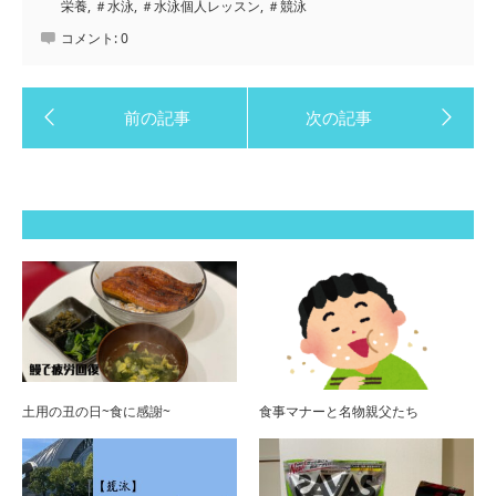
栄養
,
＃水泳
,
＃水泳個人レッスン
,
＃競泳
コメント:
0
土用の丑の日~食に感謝~
食事マナーと名物親父たち