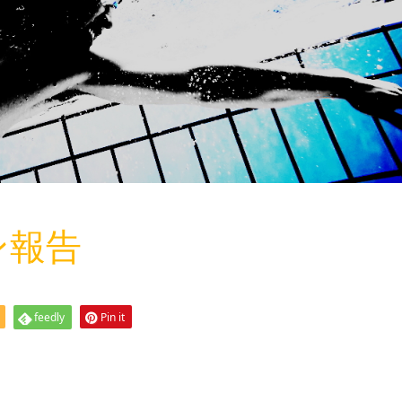
スン報告
feedly
Pin it