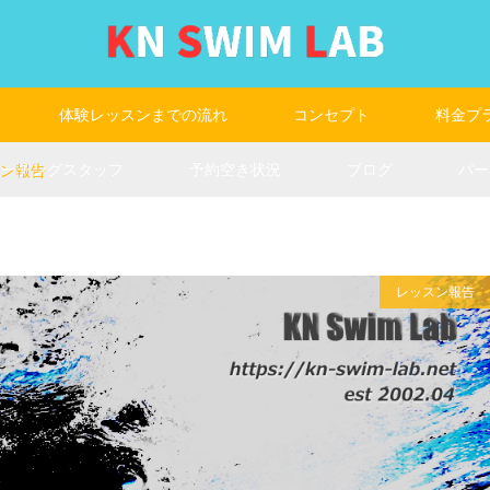
体験レッスンまでの流れ
コンセプト
料金プ
コーチングスタッフ
予約空き状況
ブログ
パー
ッスン報告
レッスン報告