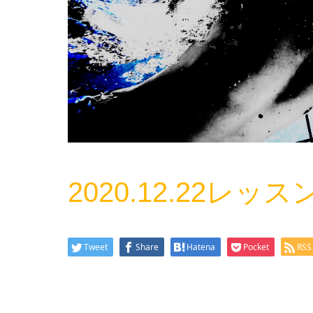
2020.12.22レッ
Tweet
Share
Hatena
Pocket
RSS