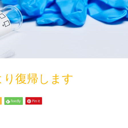
より復帰します
feedly
Pin it