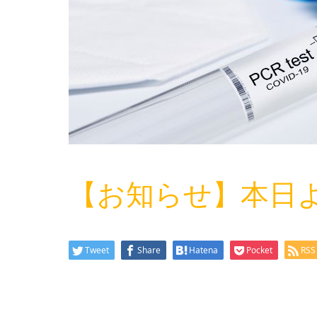
【お知らせ】本日
Tweet
Share
Hatena
Pocket
RSS