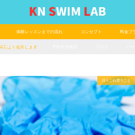
体験レッスンまでの流れ
コンセプト
料金プ
コーチングスタッフ
予約空き状況
ブログ
パー
本日より復帰します
日々これ思うこと