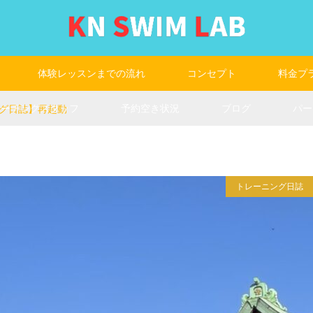
体験レッスンまでの流れ
コンセプト
料金プ
コーチングスタッフ
予約空き状況
ブログ
パー
グ日誌】再起動
トレーニング日誌