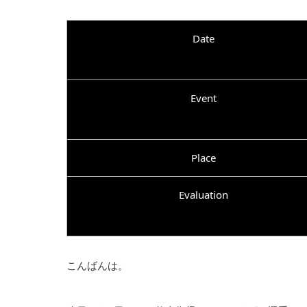
Date
Event
Place
Evaluation
こんばんは。