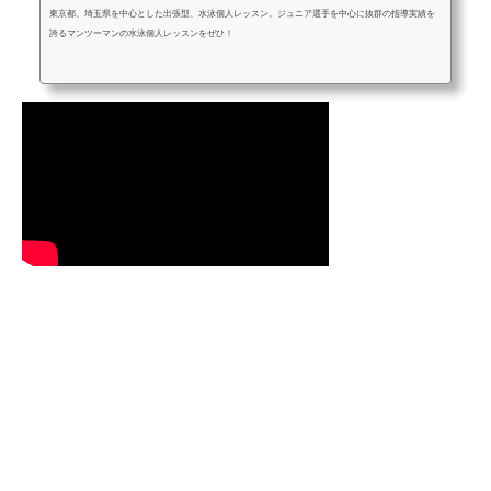
東京都、埼玉県を中心とした出張型、水泳個人レッスン。ジュニア選手を中心に抜群の指導実績を
誇るマンツーマンの水泳個人レッスンをぜひ！