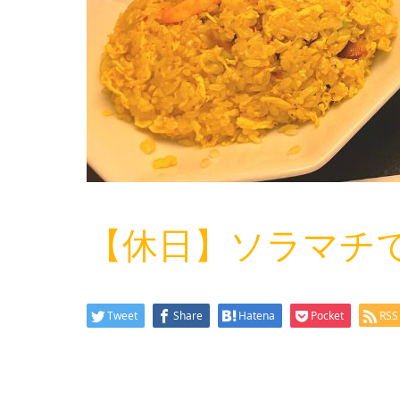
【休日】ソラマチ
Tweet
Share
Hatena
Pocket
RSS