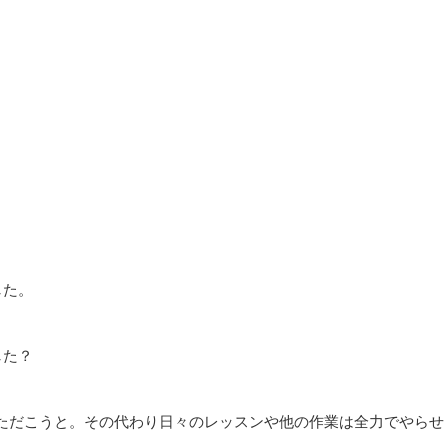
した。
した？
ただこうと。その代わり日々のレッスンや他の作業は全力でやらせ