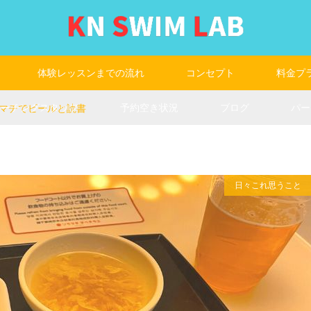
体験レッスンまでの流れ
コンセプト
料金プ
コーチングスタッフ
予約空き状況
ブログ
パー
マチでビールと読書
日々これ思うこと