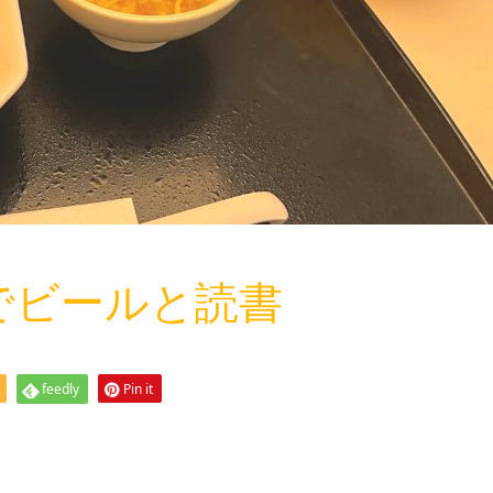
でビールと読書
feedly
Pin it