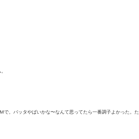
ム。
IMで。バッタやばいかな〜なんて思ってたら一番調子よかった。た