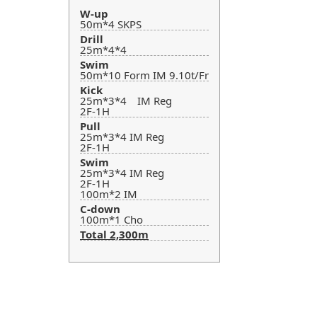
W-up
50m*4 SKPS
Drill
25m*4*4
Swim
50m*10 Form IM 9.10t/Fr
Kick
25m*3*4 IM Reg
2F-1H
Pull
25m*3*4 IM Reg
2F-1H
Swim
25m*3*4 IM Reg
2F-1H
100m*2 IM
C-down
100m*1 Cho
Total 2,300m