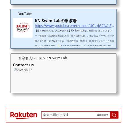
YouTube
KN Swim Labの泳ぎ場
https://www.youtube.com/channel/UCukJGCNAtFFnQumyiMVDHwQ
【泳ぎが変われば、人生が変わる】KN Swim Labは、全国のジュニアスイマ
ー・保護者・水泳指導者のための「泳ぎの研究所」。元ジュニアオリンピック
金メダリストや現役コーチが、水泳の技術・指導法・練習法をショートと長尺
でわかりやすく発信。
こんな方におすすめ・子どもの泳ぎが伸び悩んでい
る・フォームをきれいにしたい・コーチの指導に悩んでいる・水泳に関わるす
べての人
投稿ジャンル・フォーム改善（平泳ぎ・クロールなど）・レッス
水泳個人レッスン KN Swim Lab
ンのビフォーアフター・元メダリストのワンポイントアドバイス
SNS・レッ
Contact us
スン・問...
2025-03-27