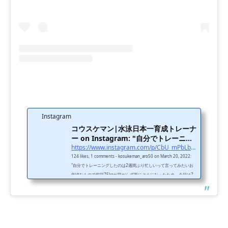
Instagram
コウスケマン|水泳日本一育成トレーナ
ー on Instagram: "自分でトレーニン
グしたの...
https://www.instagram.com/p/CbU_mPbLbfT/?utm_source=ig_embed&#038;utm_campaign=loading
124 likes, 1 comments - kosukeman_aro50 on March 20, 2022:
"自分でトレーニングしたのは2週間ぶり忙しいって言ってみたいお
年頃なもので前回75kgが挙がらず死にそうになったため、今日は7
2.5kgに挑戦2回挙ったように見えるけど、これダメでしょ早く非力
脱出したいと嘆く45歳の春".