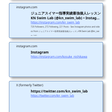
再現性のある指導メソッドで、結果につながる成長を実現します。 成長を止
めないレッスン改善点・次の練習・意識ポイントを共有し、レッスン後も成長
instagram.com
が止まらない。家庭練習・クラブ練習でも迷わず取り組める環境を提供しま
ジュニアスイマー指導実績最強個人レッスン
す。 11年連続J...
KN Swim Lab (@kn_swim_lab) • Instagr
a...
https://instagram.com/kn_swim_lab
720 Followers, 272 Following, 221 Posts - See Instagram photos and vide
os from ジュニアスイマー指導実績最強個人レッスンKN Swim Lab (@kn_swi
m_lab)
instagram.com
Instagram
https://instagram.com/kosuke_nishikawa
X (formerly Twitter)
https://twitter.com/kn_swim_lab
https://twitter.com/kn_swim_lab