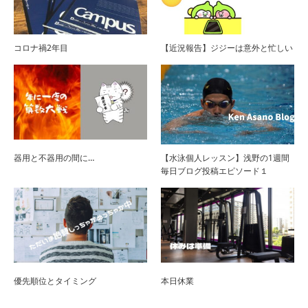
コロナ禍2年目
【近況報告】ジジーは意外と忙しい
器用と不器用の間に…
【水泳個人レッスン】浅野の1週間
毎日ブログ投稿エピソード１
優先順位とタイミング
本日休業