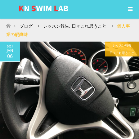
ブログ
レッスン報告
,
日々これ思うこと
個人事
ホーム
業の醍醐味
レッスン報告
2021
JAN
日々これ思うこと
06