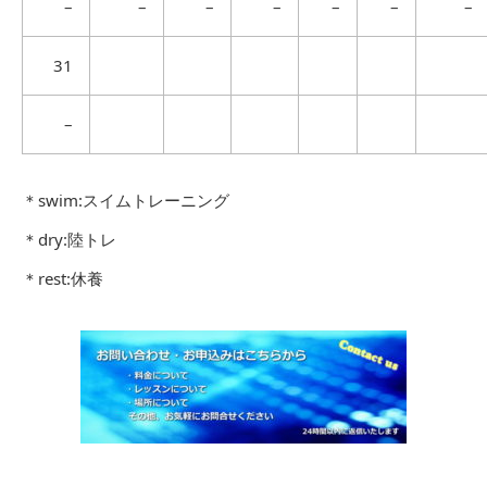
–
–
–
–
–
–
–
31
–
＊swim:スイムトレーニング
＊dry:陸トレ
＊rest:休養