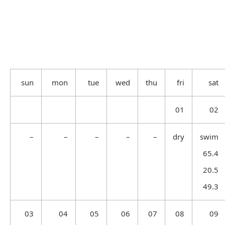
sun
mon
tue
wed
thu
fri
sat
01
02
–
–
–
–
–
dry
swim
65.4
20.5
49.3
03
04
05
06
07
08
09