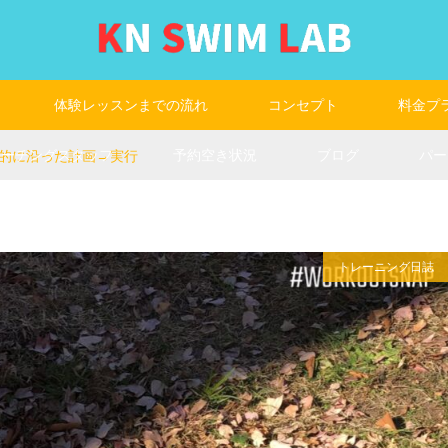
体験レッスンまでの流れ
コンセプト
料金プ
コーチングスタッフ
予約空き状況
ブログ
パー
的に沿った計画→実行
トレーニング日誌