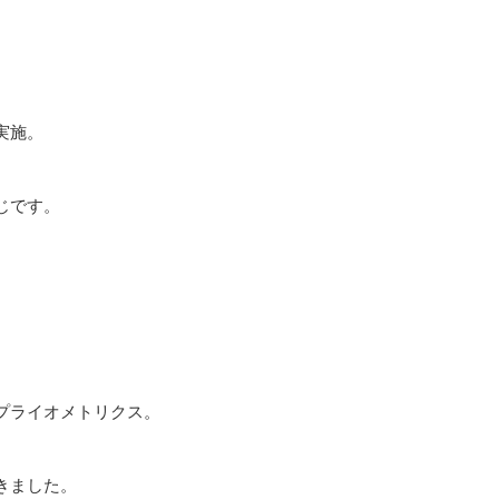
実施。
じです。
プライオメトリクス。
きました。