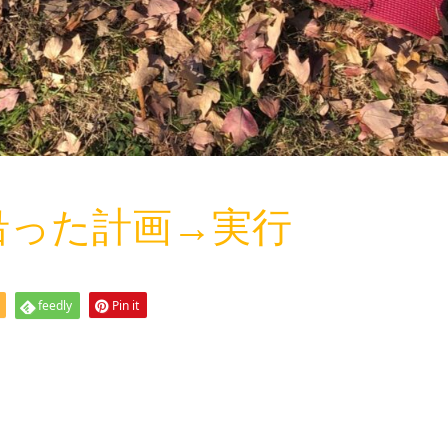
沿った計画→実行
feedly
Pin it