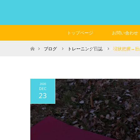
トップページ
お問い合わせ
ホーム
レース動画チェック
ブログ
トレーニング日誌
現状把握→目
2020
DEC
23