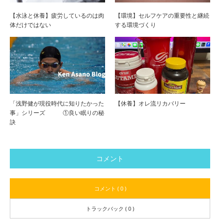
【水泳と休養】疲労しているのは肉
【環境】セルフケアの重要性と継続
体だけではない
する環境づくり
「浅野健が現役時代に知りたかった
【休養】オレ流リカバリー
事」シリーズ ①良い眠りの秘
訣
コメント
コメント ( 0 )
トラックバック ( 0 )