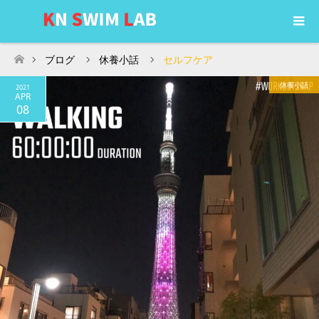
ブログ
休養小話
セルフケア
ホーム
休養小話
2021
APR
08